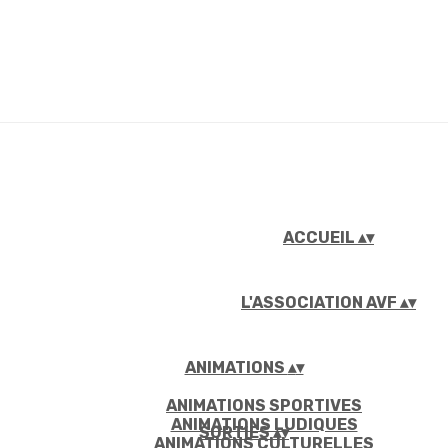
ACCUEIL
▴
▾
L'ASSOCIATION AVF
▴
▾
ANIMATIONS
▴
▾
ANIMATIONS SPORTIVES
ANIMATIONS LUDIQUES
SORTIES
▴
▾
ANIMATIONS CULTURELLES